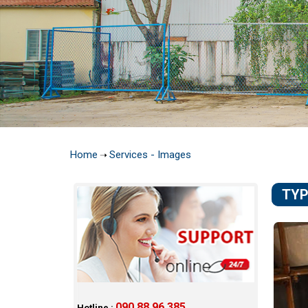
Home
Services - Images
➝
TYP
090 88 96 385
Hotline :