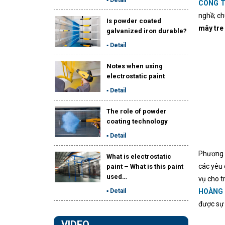
CÔNG 
nghề; ch
Is powder coated
mây tre 
galvanized iron durable?
▪ Detail
Notes when using
electrostatic paint
▪ Detail
The role of powder
coating technology
▪ Detail
Phương 
What is electrostatic
các yêu 
paint – What is this paint
used…
vụ cho t
▪ Detail
HOÀNG
được sự 
VIDEO