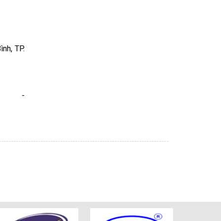
nh, TP.
om -