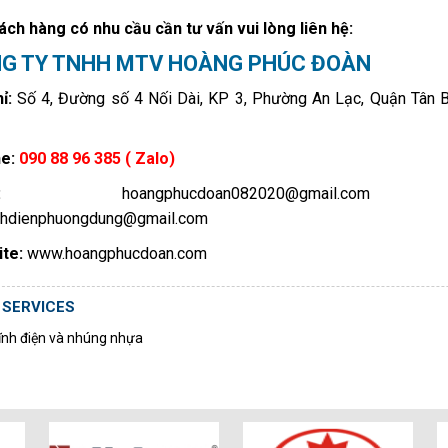
ch hàng có nhu cầu cần tư vấn vui lòng liên hệ:
G TY TNHH MTV HOÀNG PHÚC ĐOÀN
ỉ:
Số 4, Đường số 4 Nối Dài, KP 3, Phường An Lạc, Quận Tân Bì
e:
090 88 96 385 ( Zalo)
:
hoangphucdoan082020@gmail.c
nhdienphuongdung@gmail.com
te:
www.hoangphucdoan.com
 SERVICES
ĩnh điện và nhúng nhựa