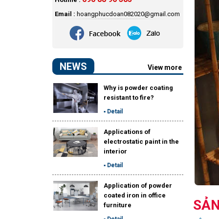
Email :
hoangphucdoan082020@gmail.com
NEWS
View more
Why is powder coating
resistant to fire?
▪ Detail
Applications of
electrostatic paint in the
interior
▪ Detail
Application of powder
coated iron in office
SẢN
furniture
▪ Detail