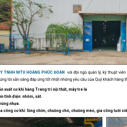
TY TNHH MTV HOÀNG PHÚC ĐOÀN
với đội ngũ quản lý, kỹ thuật vi
úng tôi sẵn sàng đáp ứng tốt nhất những yêu cầu của Quý khách hàng th
n xuất cơ khí hàng Trang trí nội thất, mây tre lá
n tĩnh điện: nhôm, sắt.
húng nhựa.
a công cơ khí: lồng chim, chuồng chó, chuồng mèo, gia công lưới siêu