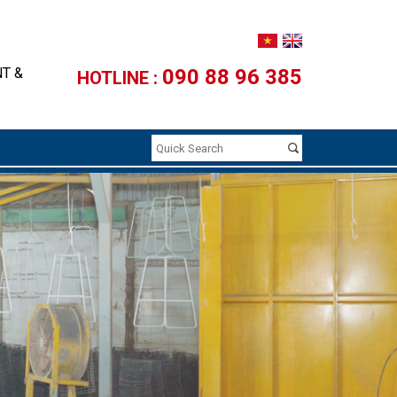
NT &
090 88 96 385
HOTLINE :