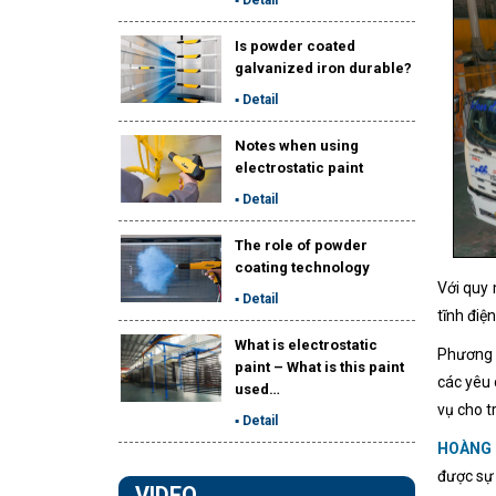
Is powder coated
galvanized iron durable?
▪ Detail
Notes when using
electrostatic paint
▪ Detail
The role of powder
coating technology
Với quy
▪ Detail
tĩnh điệ
What is electrostatic
Phương 
paint – What is this paint
các yêu 
used…
vụ cho t
▪ Detail
HOÀNG
được sự 
VIDEO