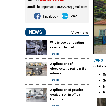
Email :
hoangphucdoan082020@gmail.com
NEWS
View more
Why is powder coating
resistant to fire?
▪ Detail
CÔNG 
Applications of
nghề; ch
electrostatic paint in the
interior
Sả
▪ Detail
Sơ
N
Application of powder
Gi
coated iron in office
furniture
▪ Detail