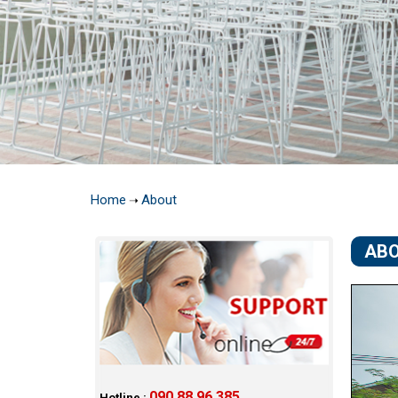
Home
About
➝
AB
090 88 96 385
Hotline :