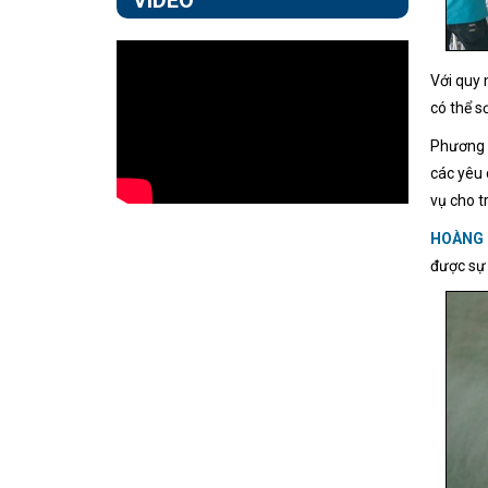
Với quy 
có thể s
Phương 
các yêu 
vụ cho t
HOÀNG
được sự 