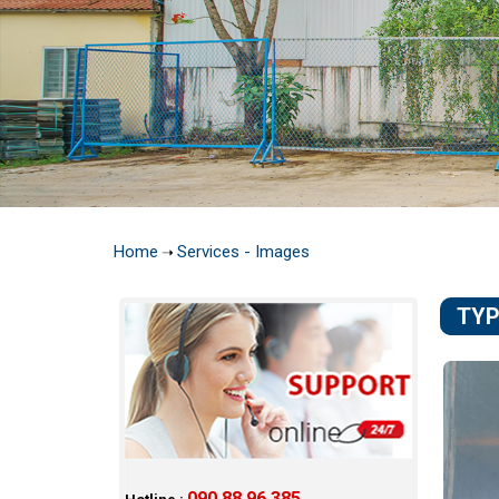
Home
Services - Images
➝
TYP
090 88 96 385
Hotline :