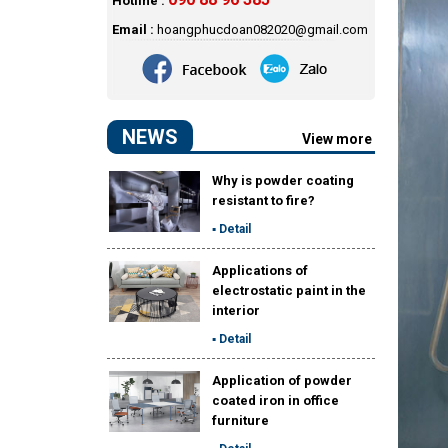
Email :
hoangphucdoan082020@gmail.com
NEWS
View more
Why is powder coating
resistant to fire?
▪ Detail
Applications of
electrostatic paint in the
interior
▪ Detail
Application of powder
coated iron in office
furniture
▪ Detail