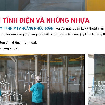
 TĨNH ĐIỆN VÀ NHÚNG NHỰA
TY TNHH MTV HOÀNG PHÚC ĐOÀN
với đội ngũ quản lý, kỹ thuật vi
úng tôi sẵn sàng đáp ứng tốt nhất những yêu cầu của Quý khách hàng th
Sơn tĩnh điện: nhôm, sắt.
 Nhúng nhựa.