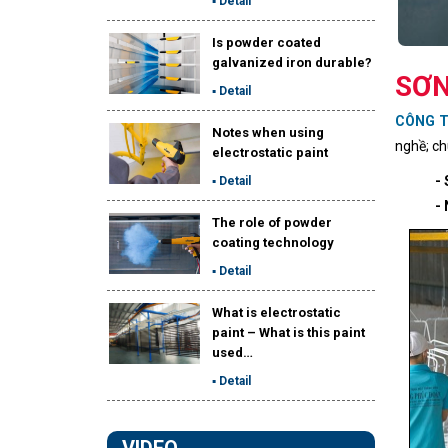
Is powder coated
galvanized iron durable?
SƠN
▪ Detail
CÔNG 
Notes when using
nghề; ch
electrostatic paint
- 
▪ Detail
-
The role of powder
coating technology
▪ Detail
What is electrostatic
paint – What is this paint
used…
▪ Detail
VIDEO