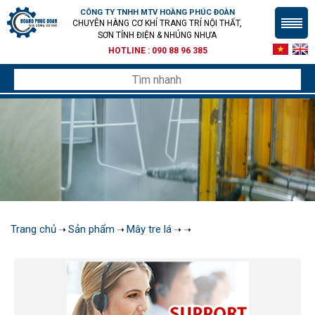
CÔNG TY TNHH MTV HOÀNG PHÚC ĐOÀN
CHUYÊN HÀNG CƠ KHÍ TRANG TRÍ NỘI THẤT,
SƠN TỈNH ĐIỆN & NHÚNG NHỰA
HOTLINE :
090 88 96 385
Trang chủ
Sản phẩm
Mây tre lá
➝
➝
➝
➝