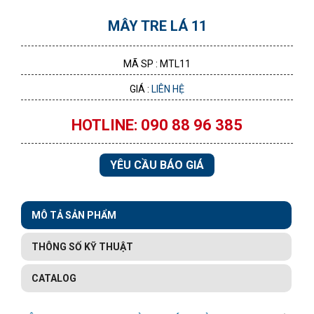
MÂY TRE LÁ 11
MÃ SP : MTL11
GIÁ :
LIÊN HỆ
HOTLINE: 090 88 96 385
YÊU CẦU BÁO GIÁ
MÔ TẢ SẢN PHẨM
THÔNG SỐ KỸ THUẬT
CATALOG