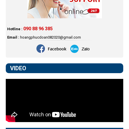
090 88 96 385
Hotline :
Email :
hoangphucdoan082020@gmail.com
VIDEO