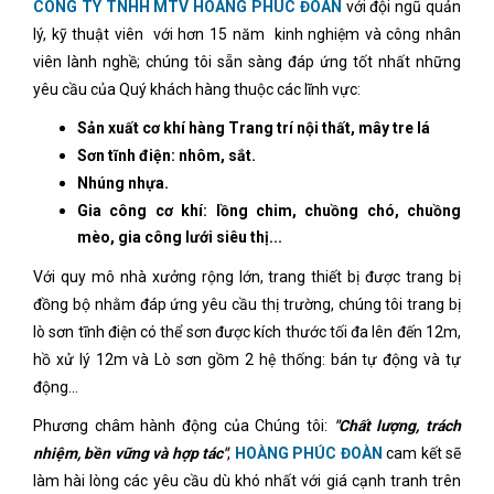
CÔNG TY TNHH MTV HOÀNG PHÚC ĐOÀN
với đội ngũ quản
lý, kỹ thuật viên với hơn 15 năm kinh nghiệm và công nhân
viên lành nghề; chúng tôi sẵn sàng đáp ứng tốt nhất những
yêu cầu của Quý khách hàng thuộc các lĩnh vực:
Sản xuất cơ khí hàng Trang trí nội thất, mây tre lá
Sơn tĩnh điện: nhôm, sắt.
Nhúng nhựa.
Gia công cơ khí: lồng chim, chuồng chó, chuồng
mèo, gia công lưới siêu thị...
Với quy mô nhà xưởng rộng lớn, trang thiết bị được trang bị
đồng bộ nhằm đáp ứng yêu cầu thị trường, chúng tôi trang bị
lò sơn tĩnh điện có thể sơn được kích thước tối đa lên đến 12m,
hồ xử lý 12m và Lò sơn gồm 2 hệ thống: bán tự động và tự
động...
Phương châm hành động của Chúng tôi:
"Chất lượng, trách
nhiệm, bền vững và hợp tác"
,
HOÀNG PHÚC ĐOÀN
cam kết sẽ
làm hài lòng các yêu cầu dù khó nhất với giá cạnh tranh trên