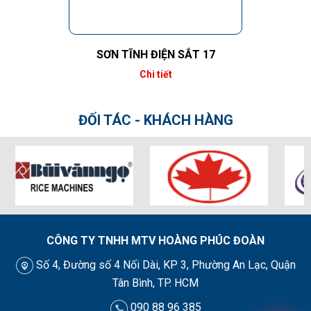
SƠN TĨNH ĐIỆN SẮT 17
Chi tiết
ĐỐI TÁC - KHÁCH HÀNG
CÔNG TY TNHH MTV HOÀNG PHÚC ĐOÀN
Số 4, Đường số 4 Nối Dài, KP 3, Phường An Lạc, Quận
Tân Bình, TP. HCM
090 88 96 385