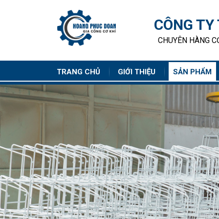
CÔNG TY
CHUYÊN HÀNG CƠ
TRANG CHỦ
GIỚI THIỆU
SẢN PHẨM