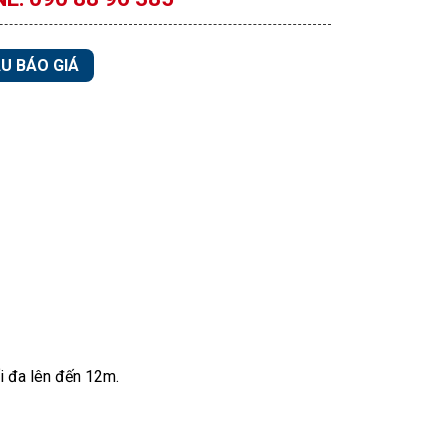
U BÁO GIÁ
ối đa lên đến 12m.