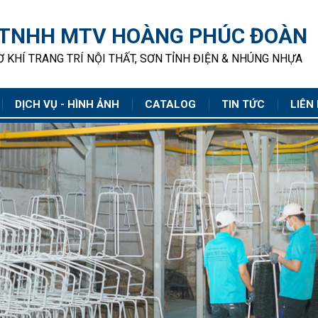
 TNHH MTV HOÀNG PHÚC ĐOÀN
 KHÍ TRANG TRÍ NỘI THẤT, SƠN TỈNH ĐIỆN & NHÚNG NHỰA
DỊCH VỤ - HÌNH ẢNH
CATALOG
TIN TỨC
LIÊN