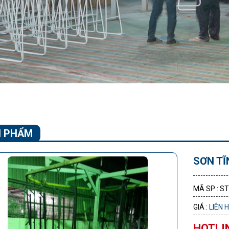
 PHẨM
SƠN TĨ
MÃ SP : S
GIÁ :
LIÊN 
HOTLIN