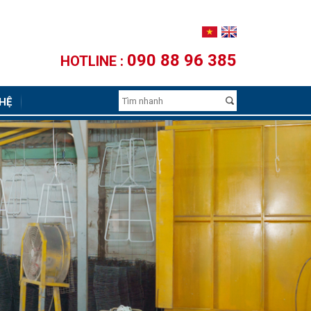
090 88 96 385
HOTLINE :
 HỆ