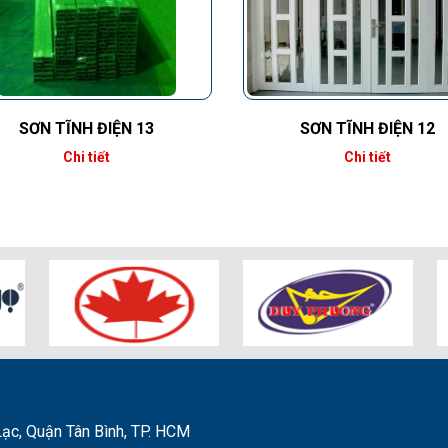
SƠN TĨNH ĐIỆN 13
SƠN TĨNH ĐIỆN 12
Chi tiết
Chi tiết
ạc, Quận Tân Bình, TP. HCM