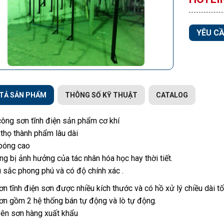
YÊU CẦ
TẢ SẢN PHẨM
THÔNG SỐ KỸ THUẬT
CATALOG
công sơn tĩnh điện sản phẩm cơ khí
 thọ thành phẩm lâu dài
bóng cao
g bị ảnh hưởng của tác nhân hóa học hay thời tiết.
sắc phong phú và có độ chính xác .
ơn tĩnh điện sơn được nhiều kích thước và có hồ xử lý chiều dài t
ơn gồm 2 hệ thống bán tự động và lò tự động.
yên sơn hàng xuất khẩu