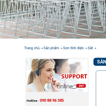
Trang chủ
Sản phẩm
Sơn tĩnh điện
Sắt
➝
➝
➝
➝
SẢN
090 88 96 385
Hotline :