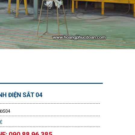
NH ĐIỆN SẮT 04
TĐS04
HỆ
E: 090 88 96 385