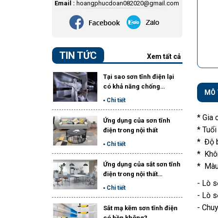
Email :
hoangphucdoan082020@gmail.com
TIN TỨC
Xem tất cả
Tại sao sơn tĩnh điện lại
có khả năng chống…
MÔ 
▪ Chi tiết
* Gia 
Ứng dụng của sơn tĩnh
* Tuổi
điện trong nội thất
* Độ 
▪ Chi tiết
* Khôn
Ứng dụng của sắt sơn tĩnh
* Màu 
điện trong nội thất…
- Lò s
▪ Chi tiết
- Lò s
- Chu
Sắt mạ kẽm sơn tĩnh điện
có bền không?