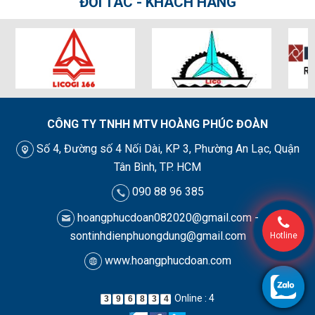
ĐỐI TÁC - KHÁCH HÀNG
CÔNG TY TNHH MTV HOÀNG PHÚC ĐOÀN
Số 4, Đường số 4 Nối Dài, KP 3, Phường An Lạc, Quận
Tân Bình, TP. HCM
090 88 96 385
hoangphucdoan082020@gmail.com -
sontinhdienphuongdung@gmail.com
Hotline
www.hoangphucdoan.com
Online : 4
3
9
6
8
3
4