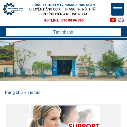
CÔNG TY TNHH MTV HOÀNG PHÚC ĐOÀN
CHUYÊN HÀNG CƠ KHÍ TRANG TRÍ NỘI THẤT,
SƠN TỈNH ĐIỆN & NHÚNG NHỰA
HOTLINE :
090 88 96 385
Trang chủ
Tin tức
➝