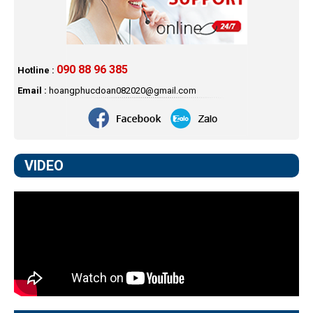
090 88 96 385
Hotline :
Email :
hoangphucdoan082020@gmail.com
VIDEO